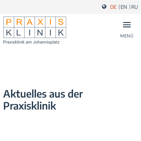
Zum Inhalt springen
Zur Navigation springen
Zum Fußbereich und Kontakt springen
DE
EN
RU
MENÜ
Aktuelles aus der
Praxisklinik