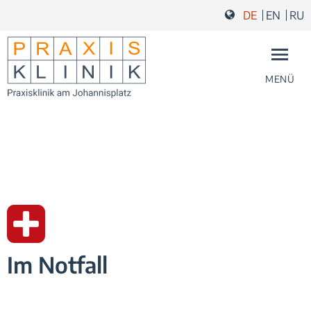
Zum Inhalt springen
Zur Navigation springen
Zum Fußbereich und Kontakt springen
DE
EN
RU
MENÜ
Im Notfall