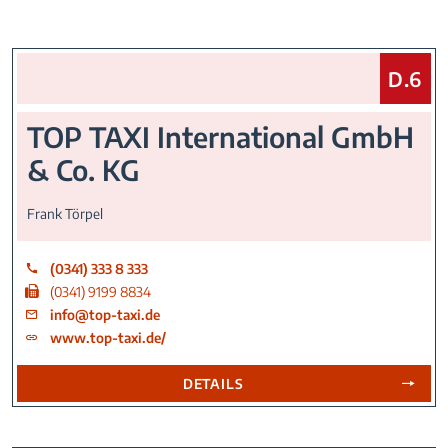
Sie find
D.6
TOP TAXI International GmbH
& Co. KG
Frank Törpel
(0341) 333 8 333
(0341) 9199 8834
info@top-taxi.de
www.top-taxi.de/
DETAILS