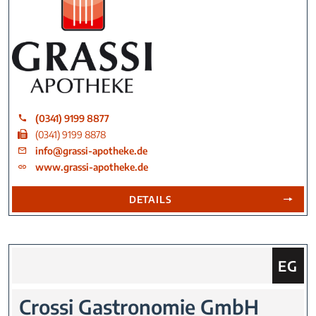
(0341) 9199 8877
(0341) 9199 8878
info@grassi-apotheke.de
www.grassi-apotheke.de
DETAILS
Sie fin
EG
Crossi Gastronomie GmbH