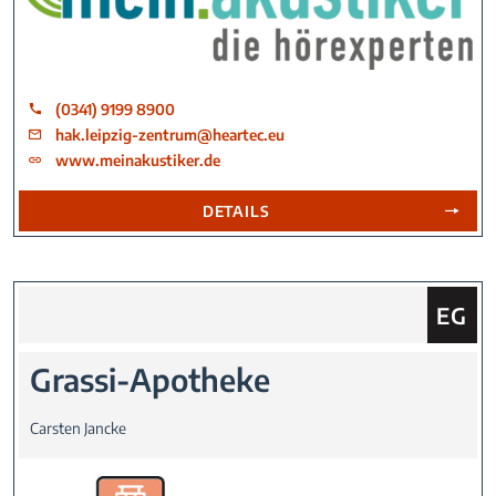
(0341) 9199 8900
hak.leipzig-zentrum@heartec.eu
www.meinakustiker.de
DETAILS
Sie fin
EG
Grassi-Apotheke
Carsten Jancke