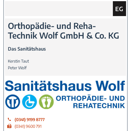
Sie fin
EG
Orthopädie- und Reha-
Technik Wolf GmbH & Co. KG
Das Sanitätshaus
Kerstin Taut
Peter Wolf
(0341) 9199 8777
(0341) 9600 791