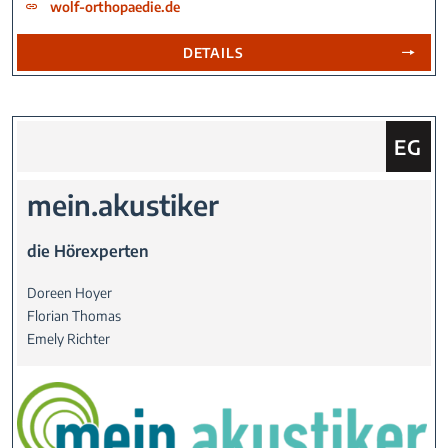
wolf-orthopaedie.de
DETAILS
Sie fin
EG
mein.akustiker
die Hörexperten
Doreen Hoyer
Florian Thomas
Emely Richter