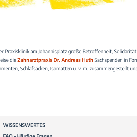
er Praxisklinik am Johannisplatz große Betroffenheit, Solidaritä
weise die
Zahnarztpraxis Dr. Andreas Huth
Sachspenden in For
amenten, Schlafsäcken, Isomatten u. v. m. zusammengestellt un
WISSENSWERTES
FAQ – Häufige Fragen