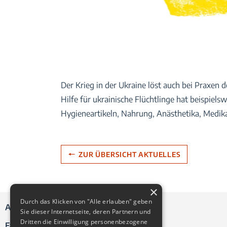
Der Krieg in der Ukraine löst auch bei Praxen d
Hilfe für ukrainische Flüchtlinge hat beispiels
Hygieneartikeln, Nahrung, Anästhetika, Medik
ZUR ÜBERSICHT AKTUELLES
×
Durch das Klicken von "Alle erlauben" geben
ANSPRECHPARTNER
Sie dieser Internetseite, deren Partnern und
Dritten die Einwilligung personenbezogene
Fachärzte & Praxen