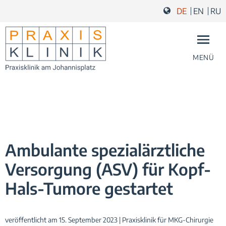
Zum Inhalt springen
Zur Navigation springen
Zum Fußbereich und Kontakt springen
DE
EN
RU
MENÜ
Ambulante spezialärztliche
Versorgung (ASV) für Kopf-
Hals-Tumore gestartet
veröffentlicht am 15. September 2023 | Praxisklinik für MKG-Chirurgie