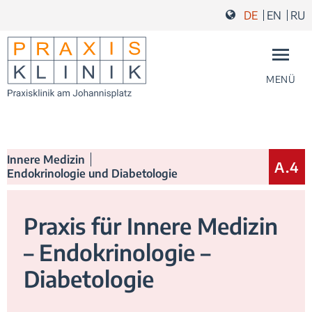
Zum Inhalt springen
Zur Navigation springen
Zum Fußbereich und Kontakt springen
DE
EN
RU
MENÜ
Sie fin
Innere Medizin
A.4
Endokrinologie und Diabetologie
Praxis für Innere Medizin
– Endokrinologie –
Diabetologie