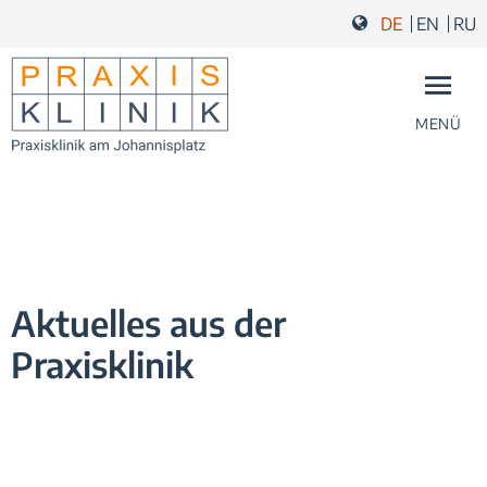
Zum Inhalt springen
Zur Navigation springen
Zum Fußbereich und Kontakt springen
DE
EN
RU
MENÜ
Aktuelles aus der
Praxisklinik