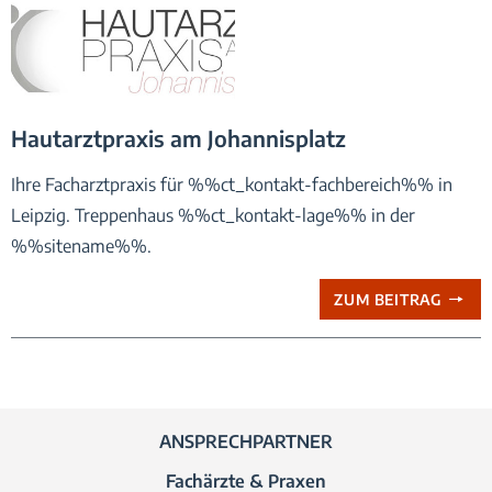
Logo_Praxis_Hautarzt-von-Webseite_550px
Hautarztpraxis am Johannisplatz
Ihre Facharztpraxis für %%ct_kontakt-fachbereich%% in
Leipzig. Treppenhaus %%ct_kontakt-lage%% in der
%%sitename%%.
ZUM BEITRAG
ANSPRECHPARTNER
Fachärzte & Praxen