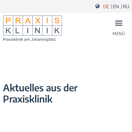
Zum Inhalt springen
Zur Navigation springen
Zum Fußbereich und Kontakt springen
DE
EN
RU
MENÜ
Aktuelles aus der
Praxisklinik