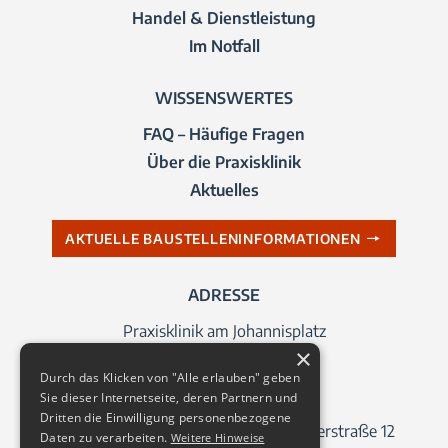
Handel & Dienstleistung
Im Notfall
WISSENSWERTES
FAQ – Häufige Fragen
Über die Praxisklinik
Aktuelles
AKTUELLE BAUSTELLENINFORMATIONEN
ADRESSE
Praxisklinik am Johannisplatz
×
Johannisplatz 1
Durch das Klicken von "Alle erlauben" geben
04103 Leipzig
Sie dieser Internetseite, deren Partnern und
Dritten die Einwilligung personenbezogene
Adresse für das Navigationsgerät: Querstraße 12
Daten zu verarbeiten.
Weitere Hinweise