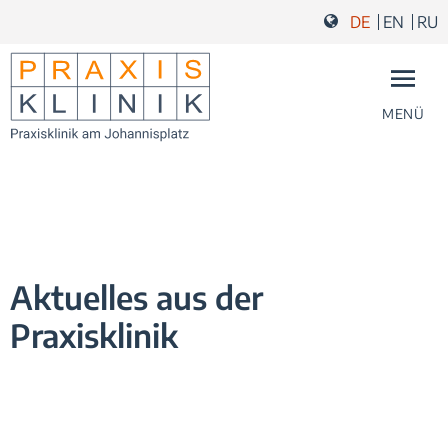
Zum Inhalt springen
Zur Navigation springen
Zum Fußbereich und Kontakt springen
DE
EN
RU
MENÜ
Aktuelles aus der
Praxisklinik