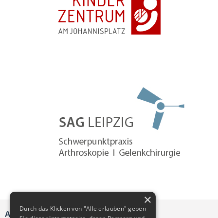
praxis logo-kinderzentrum-am-johannisplatz
praxis logo sag-leipzig
×
Durch das Klicken von "Alle erlauben" geben
ANSPRECHPARTNER