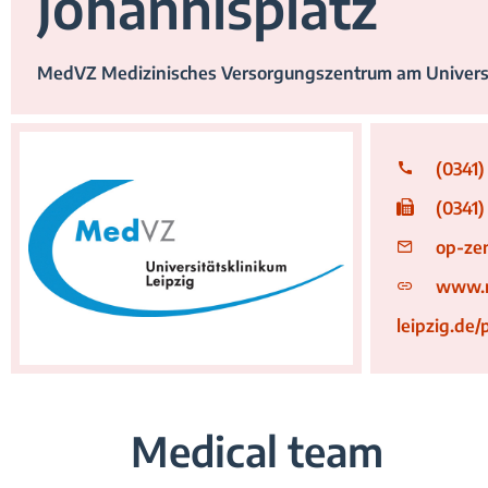
Johannisplatz
MedVZ Medizinisches Versorgungszentrum am Univers
(0341)
(0341)
op-ze
Logo_Praxis_OP-Zentrum_MedVZ
www.
leipzig.de/
Medical team