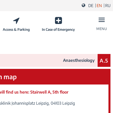
DE
EN
RU
MENU
Access & Parking
In Case of Emergency
You will
A.5
Anaesthesiology
n map
ill find us here: Stairwell A, 5th floor
sklinik Johannisplatz Leipzig,
04103
Leipzig