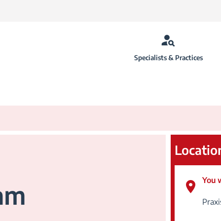
Specialists & Practices
Locatio
You w
am
Praxi