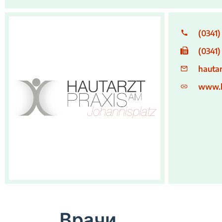
(0341)
(0341)
hauta
www.h
Logo_Praxis_Hautarzt-von-Webseite_550px
Врачи