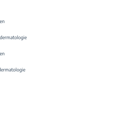
ten
sdermatologie
ten
dermatologie