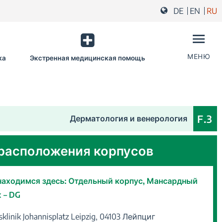
DE
EN
RU
МЕНЮ
ка
Экстренная медицинская помощь
Мы на
F.3
Дерматология и венерология
расположения корпусов
аходимся здесь: Отдельный корпус, Мансардный
 – DG
sklinik Johannisplatz Leipzig,
04103
Лейпциг