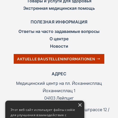
Товары и услуги для здоровья
Экстренная медицинская помощь
ПОЛЕЗНАЯ ИНФОРМАЦИЯ
Ответы на часто задаваемые вопросы
О центре
Новости
AKTUELLE BAUSTELLENINFORMATIONEN
АДРЕС
Медицинский центр на пл. Йоханнисплац
Йоханнисплац 1
04103 Лейпциг
×
Адрес для системы навигации: Кверштрассе 12 /
Этот веб-сайт использует файлы cookie
для улучшения взаимодействия с
Querstraße 12