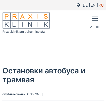
Перейти к основному контенту
Перейти к навигации по страницам
Перейти к нижнему колонтитулу и в контакты
DE
EN
RU
МЕНЮ
Остановки автобуса и
трамвая
oпубликовано 30.06.2025 |