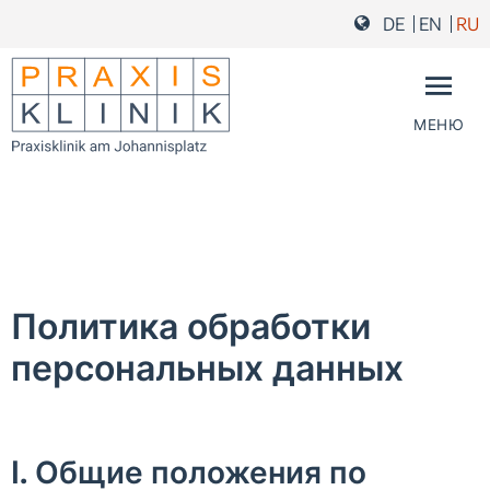
Перейти к основному контенту
Перейти к навигации по страницам
Перейти к нижнему колонтитулу и в контакты
DE
EN
RU
МЕНЮ
Политика обработки
персональных данных
I. Общие положения по